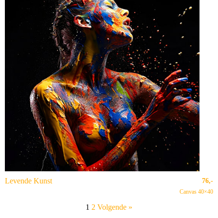
Levende Kunst
76,-
Canvas 40×40
1
2
Volgende »